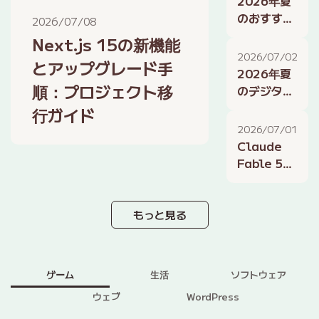
2026年夏
法：2026
のおすすめ
2026/07/08
年版
フリーソフ
Next.js 15の新機能
ト：デザイ
2026/07/02
とアップグレード手
ン、開発、
2026年夏
作業効率化
順：プロジェクト移
のデジタル
に役立つツ
ライフ術：
行ガイド
ール
スマートホ
2026/07/01
ーム、AIア
Claude
シスタン
Fable 5が
ト、生産性
ゲーム業界
向上の最新
に与える衝
活用
撃：AIによ
もっと見る
るゲーム開
発とNPCの
進化
ゲーム
生活
ソフトウェア
ウェブ
WordPress