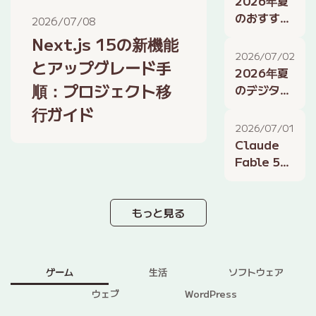
2026年夏
法：2026
のおすすめ
2026/07/08
年版
フリーソフ
Next.js 15の新機能
ト：デザイ
2026/07/02
とアップグレード手
ン、開発、
2026年夏
作業効率化
順：プロジェクト移
のデジタル
に役立つツ
ライフ術：
行ガイド
ール
スマートホ
2026/07/01
ーム、AIア
Claude
シスタン
Fable 5が
ト、生産性
ゲーム業界
向上の最新
に与える衝
活用
撃：AIによ
もっと見る
るゲーム開
発とNPCの
進化
ゲーム
生活
ソフトウェア
ウェブ
WordPress