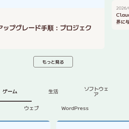
活用
2026/
Clau
界に与
機能とアップグレード手順：プロジェク
ーム開
もっと見る
ソフトウェ
ゲーム
生活
ア
ウェブ
WordPress