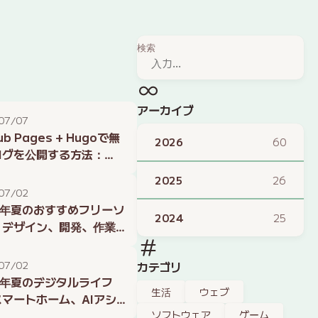
検索
アーカイブ
07/07
ub Pages + Hugoで無
2026
60
ログを公開する方法：
6年版
2025
26
07/02
6年夏のおすすめフリーソ
2024
25
：デザイン、開発、作業
化に役立つツール
07/02
カテゴリ
6年夏のデジタルライフ
生活
ウェブ
マートホーム、AIアシ
ント、生産性向上の最新
ソフトウェア
ゲーム