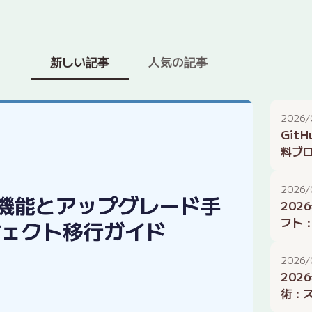
新しい記事
人気の記事
2026/
GitH
料ブ
202
2026/
202
フト
効率
2026/
202
術：ス
スタ