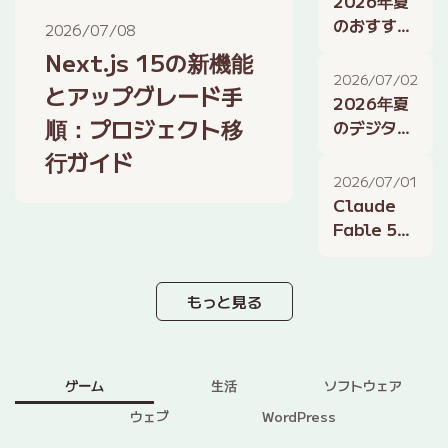
2026年夏
法：2026
のおすすめ
2026/07/08
年版
フリーソフ
Next.js 15の新機能
ト：デザイ
2026/07/02
とアップグレード手
ン、開発、
2026年夏
作業効率化
順：プロジェクト移
のデジタル
に役立つツ
ライフ術：
行ガイド
ール
スマートホ
2026/07/01
ーム、AIア
Claude
シスタン
Fable 5が
ト、生産性
ゲーム業界
向上の最新
に与える衝
活用
撃：AIによ
もっと見る
るゲーム開
発とNPCの
進化
ゲーム
生活
ソフトウェア
ウェブ
WordPress